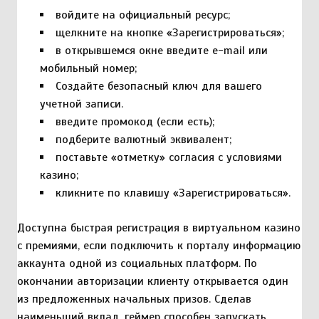
войдите на официальный ресурс;
щелкните на кнопке «Зарегистрироваться»;
в открывшемся окне введите e-mail или
мобильный номер;
Создайте безопасный ключ для вашего
учетной записи.
введите промокод (если есть);
подберите валютный эквивалент;
поставьте «отметку» согласия с условиями
казино;
кликните по клавишу «Зарегистрироваться».
Доступна быстрая регистрация в виртуальном казино
с премиями, если подключить к порталу информацию
аккаунта одной из социальных платформ. По
окончании авторизации клиенту открывается один
из предложенных начальных призов. Сделав
наименьший вклад, геймер способен запускать