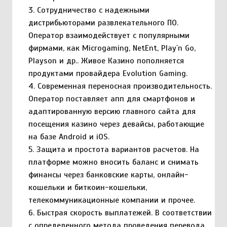
Сотрудничество с надежными
дистрибьюторами развлекательного ПО.
Оператор взаимодействует с популярными
фирмами, как Microgaming, NetEnt, Play`n Go,
Playson и др.. Живое Казино пополняется
продуктами провайдера Evolution Gaming.
Современная переносная производительность.
Оператор поставляет апп для смартфонов и
адаптированную версию главного сайта для
посещения казино через девайсы, работающие
на базе Android и iOS.
Защита и простота вариантов расчетов. На
платформе можно вносить баланс и снимать
финансы через банковские карты, онлайн-
кошельки и биткоин-кошельки,
телекоммуникационные компании и прочее.
Быстрая скорость выплатежей. В соответствии
с определенного метода проведения перевода,