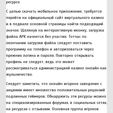
ресурсе.
С целью скачать мобильное приложение, требуется
перейти на официальный сайт виртуального казино
и в подвале основной страницы найти подходящий
значок. Щелкнув на интерактивную иконку, загрузка
файла APK начнется без участия. Тотчас по
окончании загрузки файла следует поставить
программу на телефон и авторизоваться через
прежних логина и пароля. Повторно открывать
профиль не следует, ведь это может
рассматриваться администрацией казино онлайн как
жульничество.
Следует заметить, что онлайн игорное заведение с
акциями имеет множество положительных рецензий
подлинных геймеров. Обнаружить эти ресурсы можно
на специализированных форумах, в социальных сетях,
на ресурсах с отзывами. Основная группа игроков