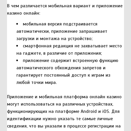
В чем различается мобильная вариант и приложение
казино онлайн:
мобильная версия подстраивается
автоматически, приложение запрашивает
загрузки и монтажа на устройство;
смартфонная редакция не захватывает место
на гаджете, в различие от приложения;
приложение содержит встроенную функцию
автоматического обхождения запретов и
гарантирует постоянный доступ к играм из
любой точки мира.
Приложение и мобильная платформа онлайн казино
могут использоваться на различных устройствах,
функционирующих на платформе Android и iOS. Для
идентификации нужно указать те самые личные
сведения, что вы указали в процессе регистрации на