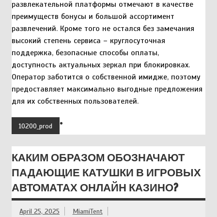
развлекательной платформы отмечают в качестве
преимуществ бонусы и большой ассортимент
развлечений. Кроме того не остался без замечания
высокий степень сервиса – круглосуточная
поддержка, безопасные способы оплаты,
доступность актуальных зеркал при блокировках.
Оператор заботится о собственной имидже, поэтому
предоставляет максимально выгодные предложения
для их собственных пользователей.
10200_prod
КАКИМ ОБРАЗОМ ОБОЗНАЧАЮТ
ПАДАЮЩИЕ КАТУШКИ В ИГРОВЫХ
АВТОМАТАХ ОНЛАЙН КАЗИНО?
April 25, 2025
MiamiTent