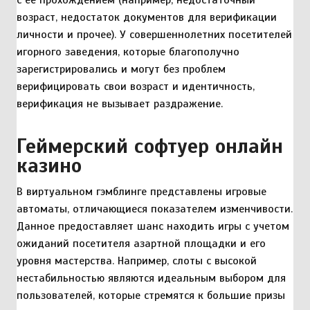
возраст, недостаток документов для верификации
личности и прочее). У совершеннолетних посетителей
игорного заведения, которые благополучно
зарегистрировались и могут без проблем
верифицировать свои возраст и идентичность,
верификация не вызывает раздражение.
Геймерский софтуер онлайн
казино
В виртуальном гэмблинге представлены игровые
автоматы, отличающиеся показателем изменчивости.
Данное предоставляет шанс находить игры с учетом
ожиданий посетителя азартной площадки и его
уровня мастерства. Например, слоты с высокой
нестабильностью являются идеальным выбором для
пользователей, которые стремятся к большие призы