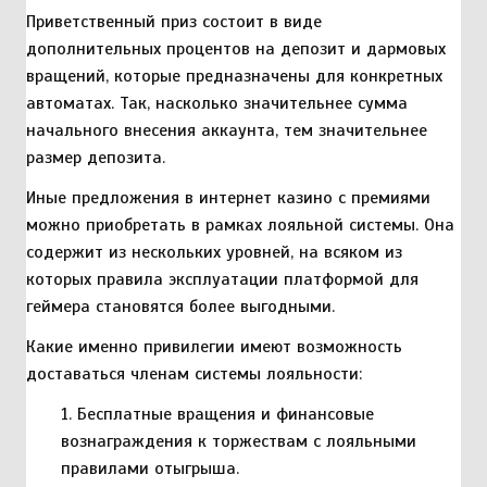
Приветственный приз состоит в виде
дополнительных процентов на депозит и дармовых
вращений, которые предназначены для конкретных
автоматах. Так, насколько значительнее сумма
начального внесения аккаунта, тем значительнее
размер депозита.
Иные предложения в интернет казино с премиями
можно приобретать в рамках лояльной системы. Она
содержит из нескольких уровней, на всяком из
которых правила эксплуатации платформой для
геймера становятся более выгодными.
Какие именно привилегии имеют возможность
доставаться членам системы лояльности:
Бесплатные вращения и финансовые
вознаграждения к торжествам с лояльными
правилами отыгрыша.