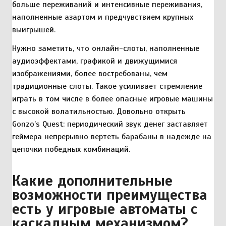
больше переживаний и интенсивные переживания,
наполненные азартом и предчувствием крупных
выигрышей.
Нужно заметить, что онлайн-слоты, наполненные
аудиоэффектами, графикой и движущимися
изображениями, более востребованы, чем
традиционные слоты. Такое усиливает стремление
играть в том числе в более опасные игровые машины
с высокой волатильностью. Довольно открыть
Gonzo’s Quest: периодический звук денег заставляет
геймера непрерывно вертеть барабаны в надежде на
цепочки победных комбинаций.
Какие дополнительные
возможности преимущества
есть у игровые автоматы с
каскадным механизмом?