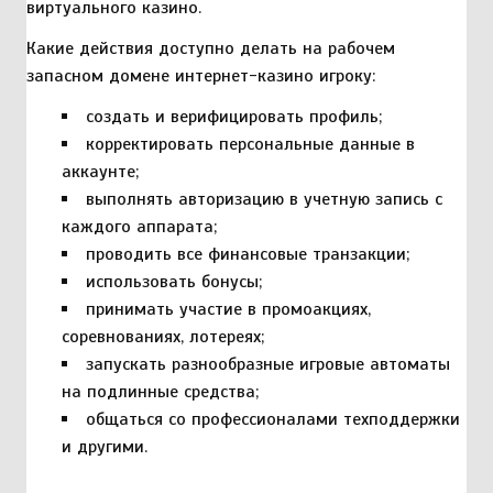
виртуального казино.
Какие действия доступно делать на рабочем
запасном домене интернет-казино игроку:
создать и верифицировать профиль;
корректировать персональные данные в
аккаунте;
выполнять авторизацию в учетную запись с
каждого аппарата;
проводить все финансовые транзакции;
использовать бонусы;
принимать участие в промоакциях,
соревнованиях, лотереях;
запускать разнообразные игровые автоматы
на подлинные средства;
общаться со профессионалами техподдержки
и другими.