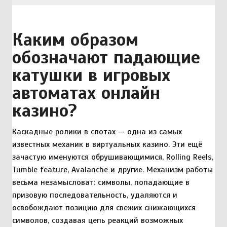
Каким образом
обозначают падающие
катушки в игровых
автоматах онлайн
казино?
Каскадные ролики в слотах — одна из самых
известных механик в виртуальных казино. Эти ещё
зачастую именуются обрушивающимися, Rolling Reels,
Tumble feature, Avalanche и другие. Механизм работы
весьма незамысловат: символы, попадающие в
призовую последовательность, удаляются и
освобождают позицию для свежих снижающихся
символов, создавая цепь реакций возможных