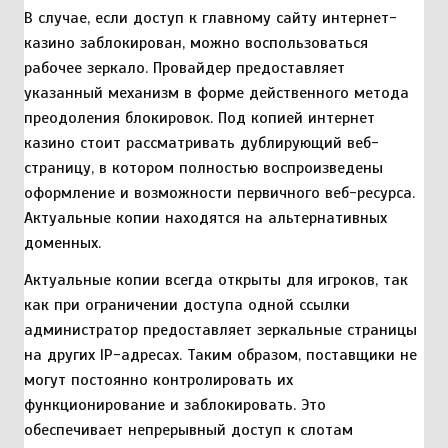
В случае, если доступ к главному сайту интернет-
казино заблокирован, можно воспользоваться
рабочее зеркало. Провайдер предоставляет
указанный механизм в форме действенного метода
преодоления блокировок. Под копией интернет
казино стоит рассматривать дублирующий веб-
страницу, в котором полностью воспроизведены
оформление и возможности первичного веб-ресурса.
Актуальные копии находятся на альтернативных
доменных.
Актуальные копии всегда открыты для игроков, так
как при ограничении доступа одной ссылки
администратор предоставляет зеркальные страницы
на других IP-адресах. Таким образом, поставщики не
могут постоянно контролировать их
функционирование и заблокировать. Это
обеспечивает непрерывный доступ к слотам