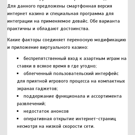
Для данного предложены смартфонная версия
интернет казино и специальная программа для
интеграции на применяемое девайс. Обе варианта
практичны и обладают достоинства.
Какие факторы соединяет переносную модификацию
и приложение виртуального казино:
беспрепятственный вход к азартным играм на
ставки в всякое время в где угодно;
облегченный пользовательский интерфейс
для приятной игрового процесса на компактных
экранах гаджетов;
поддержание функционала и ассортимента
развлечений;
недостаток анонсов
оперативная открытие интернет-страниц
несмотря на низкой скорости сети.