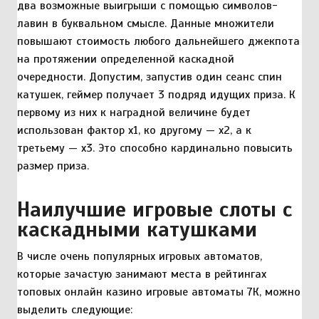
два возможные выигрыши с помощью символов-
лавин в буквальном смысле. Данные множители
повышают стоимость любого дальнейшего джекпота
на протяжении определенной каскадной
очередности. Допустим, запустив один сеанс спин
катушек, геймер получает 3 подряд идущих приза. К
первому из них к наградной величине будет
использован фактор х1, ко другому — х2, а к
третьему — х3. Это способно кардинально повысить
размер приза.
Наилучшие игровые слоты с
каскадными катушками
В числе очень популярных игровых автоматов,
которые зачастую занимают места в рейтингах
топовых онлайн казино игровые автоматы 7К, можно
выделить следующие: