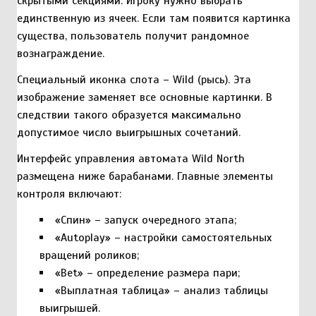
скрытыми секциями. Игроку нужно выбрать
единственную из ячеек. Если там появится картинка
существa, пользователь получит рандомное
вознаграждение.
Специальный иконка слота – Wild (рысь). Эта
изображение заменяет все основные картинки. В
следствии такого образуется максимально
допустимое число выигрышных сочетаний.
Интерфейс управления автомата Wild North
размещена ниже барабанами. Главные элементы
контроля включают:
«Спин» – запуск очередного этапа;
«Autoplay» – настройки самостоятельных
вращений роликов;
«Bet» – определение размера пари;
«Выплатная таблица» – анализ таблицы
выигрышей.