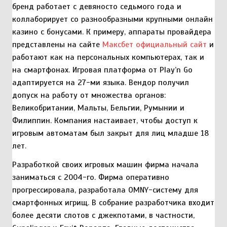
бренд работает с девяносто седьмого года и
коллаборирует со разнообразными крупными онлайн
казино с бонусами. К примеру, аппараты провайдера
представлены на сайте
Максбет официальный сайт
и
работают как на персональных компьютерах, так и
на смартфонах. Игровая платформа от Play’n Go
адаптируется на 27-ми языка. Вендор получил
допуск на работу от множества органов:
Великобритании, Мальты, Бельгии, Румынии и
Филиппин. Компания настаивает, чтобы доступ к
игровым автоматам был закрыт для лиц младше 18
лет.
Разработкой своих игровых машин фирма начала
заниматься с 2004-го. Фирма оперативно
прогрессировала, разработала OMNY-систему для
смартфонных игрищ. В собрание разработчика входит
более десяти слотов с джекпотами, в частности,