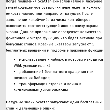
Когда появления Scatter-символов (алое и лазурное
зелье) содержимое бутылочки перетекает в нужную
емкость налево или направо от катушек. После
заполнении какой-либо из числа контейнеров
включается соответствующий иконка внизу экрана
экрана. Данное приложение определяет количество
фриспинов и экстра функцию, что будет активна при
бонусных спинов. Красные Скаттеры запускают 5
бесплатных вращений и подобные призовые функции:
использование к набору, в которых находится
Wild, умножителя x3;
добавление 1 бесплатного вращения при
появления Вайлдов;
трансформация стрелка и воина в
эксклюзивные дикие символы.
Лазурные знаки Scatter запускают один бесплатный
спин и дальнейшие опции: