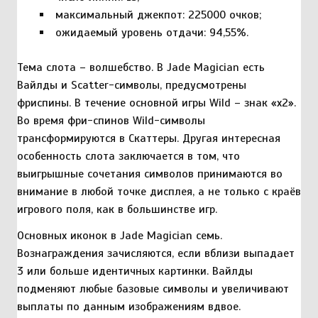
максимальный джекпот: 225000 очков;
ожидаемый уровень отдачи: 94,55%.
Тема слота – волшебство. В Jade Magician есть
Вайлды и Scatter-символы, предусмотрены
фриспины. В течение основной игры Wild – знак «x2».
Во время фри-спинов Wild-символы
трансформируются в Скаттеры. Другая интересная
особенность слота заключается в том, что
выигрышные сочетания символов принимаются во
внимание в любой точке дисплея, а не только с краёв
игрового поля, как в большинстве игр.
Основных иконок в Jade Magician семь.
Вознаграждения зачисляются, если вблизи выпадает
3 или больше идентичных картинки. Вайлды
подменяют любые базовые символы и увеличивают
выплаты по данным изображениям вдвое.