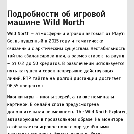
Подробности об игровой
машине Wild North
Wild North – атмосферный игровой автомат от Play’n
Go, выпущенный в 2015 году и тематически
связанный с арктическим существам. Нестабильность
тайтла сбалансированная, а размер ставок на раунд
– от 0,2 до 50 кредитов. В развлечении используется
пять катушек и сорок непрерывно действующих
линий. RTP тайтла на долгой дистанции достигает
96,55 процентов.
Иконки игры – иконы зверей, а также номиналы
картинок. В онлайн слоте предусмотрена
дополнительная возможность The Wild North Explorer,
активирующая в произвольном образе. На мониторе
отображается игровое поле с определёнными