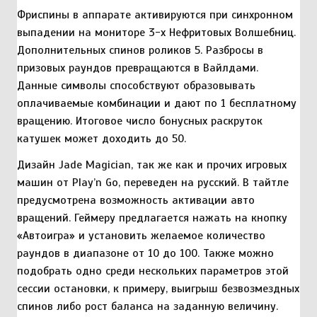
Фриспины в аппарате активируются при синхронном
выпадении на мониторе 3-х Нефритовых Волшебниц.
Дополнительных спинов роликов 5. Разбросы в
призовых раундов превращаются в Вайлдами.
Данные символы способствуют образовывать
оплачиваемые комбинации и дают по 1 бесплатному
вращению. Итоговое число бонусных раскруток
катушек может доходить до 50.
Дизайн Jade Magician, так же как и прочих игровых
машин от Play’n Go, переведен на русский. В тайтле
предусмотрена возможность активации авто
вращений. Геймеру предлагается нажать на кнопку
«Автоигра» и установить желаемое количество
раундов в диапазоне от 10 до 100. Также можно
подобрать одно среди нескольких параметров этой
сессии остановки, к примеру, выигрыш безвозмездных
спинов либо рост баланса на заданную величину.