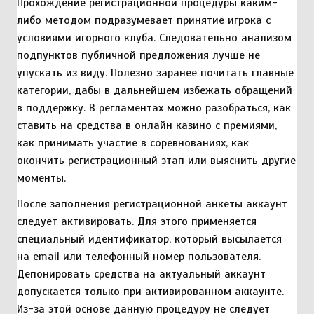
Прохождение регистрационной процедуры каким-
либо методом подразумевает принятие игрока с
условиями игорного клуба. Следовательно анализом
подпунктов публичной предложения лучше не
упускать из виду. Полезно заранее почитать главные
категории, дабы в дальнейшем избежать обращений
в поддержку. В регламентах можно разобраться, как
ставить на средства в онлайн казино с премиями,
как принимать участие в соревнованиях, как
окончить регистрационный этап или выяснить другие
моменты.
После заполнения регистрационной анкеты аккаунт
следует активировать. Для этого применяется
специальный идентификатор, который высылается
на email или телефонный номер пользователя.
Депонировать средства на актуальный аккаунт
допускается только при активированном аккаунте.
Из-за этой основе данную процедуру не следует