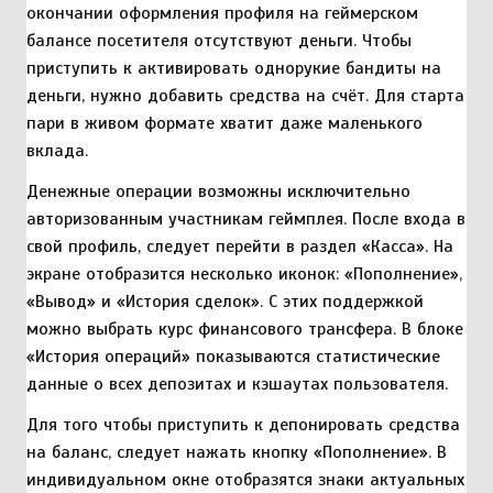
окончании оформления профиля на геймерском
балансе посетителя отсутствуют деньги. Чтобы
приступить к активировать однорукие бандиты на
деньги, нужно добавить средства на счёт. Для старта
пари в живом формате хватит даже маленького
вклада.
Денежные операции возможны исключительно
авторизованным участникам геймплея. После входа в
свой профиль, следует перейти в раздел «Касса». На
экране отобразится несколько иконок: «Пополнение»,
«Вывод» и «История сделок». С этих поддержкой
можно выбрать курс финансового трансфера. В блоке
«История операций» показываются статистические
данные о всех депозитах и кэшаутах пользователя.
Для того чтобы приступить к депонировать средства
на баланс, следует нажать кнопку «Пополнение». В
индивидуальном окне отобразятся знаки актуальных