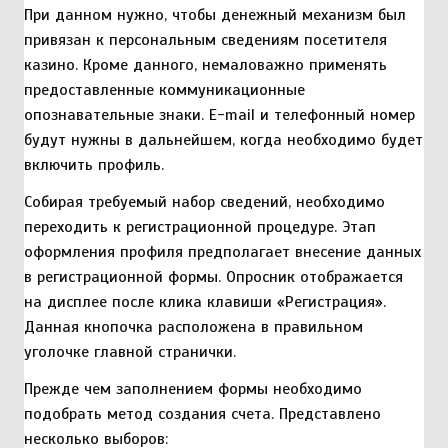
При данном нужно, чтобы денежный механизм был
привязан к персональным сведениям посетителя
казино. Кроме данного, немаловажно применять
предоставленные коммуникационные
опознавательные знаки. E-mail и телефонный номер
будут нужны в дальнейшем, когда необходимо будет
включить профиль.
Собирая требуемый набор сведений, необходимо
переходить к регистрационной процедуре. Этап
оформления профиля предполагает внесение данных
в регистрационной формы. Опросник отображается
на дисплее после клика клавиши «Регистрация».
Данная кнопочка расположена в правильном
уголочке главной странички.
Прежде чем заполнением формы необходимо
подобрать метод создания счета. Представлено
несколько выборов: