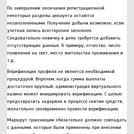
По завершении окончания регистрационной
некоторые разделы аккаунта остаются
незаполненными. Получение добычи возможен, если
учетная запись всесторонне заполнен.
Следовательно новичку в деле требуется добавить
отсутствующие данные. К примеру, отчество, число
появления на свет, место жительства проживания и
т.д..
Верификация профиля не является необходимой
процедурой. Впрочем, когда сумма выплаты
достаточно крупный, администрация виртуального
казино может инициировать верификацию. С целью
предотвратить задержек в процессе снятии средств,
желательно своевременно провести верификацию.
Маршрут транзакции обязательно должно совпадать
с данными, которые были применены при внесении